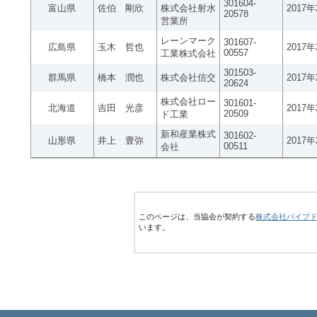
301604-
富山県
佐伯 剛欣
株式会社射水
2017
20578
営業所
レーンマーク
301607-
広島県
玉木 哲也
2017
00557
工業株式会社
301503-
群馬県
橋本 潤也
株式会社信交
2017
20624
株式会社ロー
301601-
北海道
吉田 光彦
2017
20509
ド工業
新和産業株式
301602-
山形県
井上 豊弥
2017
00511
会社
このページは、当協会が契約する
株式会社パイプ
います。