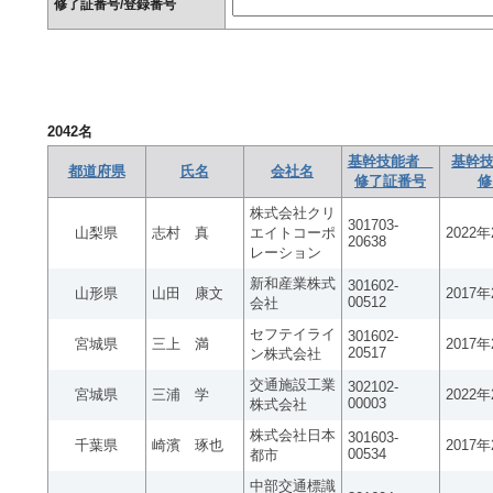
修了証番号/登録番号
2042
名
基幹技能者
基幹技
都道府県
氏名
会社名
修了証番号
修
株式会社クリ
301703-
山梨県
志村 真
エイトコーポ
2022
20638
レーション
新和産業株式
301602-
山形県
山田 康文
2017
00512
会社
セフテイライ
301602-
宮城県
三上 満
2017
20517
ン株式会社
交通施設工業
302102-
宮城県
三浦 学
2022
00003
株式会社
株式会社日本
301603-
千葉県
崎濱 琢也
2017
00534
都市
中部交通標識