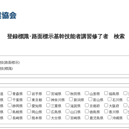
登録標識･路面標示基幹技能者講習修了者 検索
技(路面標示)
技(標識)
道
青森県
岩手県
宮城県
秋田県
山形県
福島県
県
千葉県
東京都
神奈川県
新潟県
富山県
石川県
県
静岡県
愛知県
三重県
滋賀県
京都府
大阪府
県
島根県
岡山県
広島県
山口県
徳島県
香川県
県
長崎県
熊本県
大分県
宮崎県
鹿児島県
沖縄県