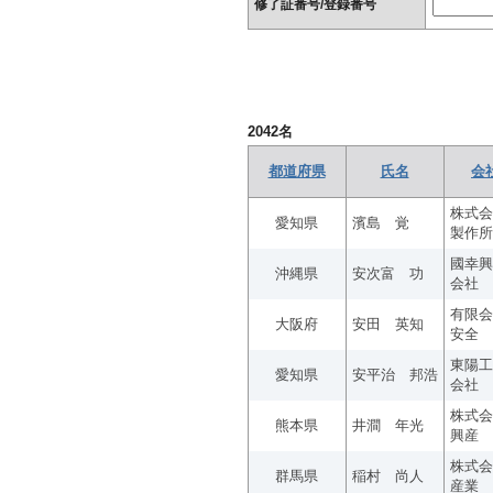
修了証番号/登録番号
2042
名
都道府県
氏名
会
株式会
愛知県
濱島 覚
製作所
國幸興
沖縄県
安次富 功
会社
有限会
大阪府
安田 英知
安全
東陽工
愛知県
安平治 邦浩
会社
株式会
熊本県
井澗 年光
興産
株式会
群馬県
稲村 尚人
産業