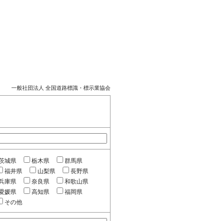
一般社団法人 全国道路標識・標示業協会
茨城県
栃木県
群馬県
福井県
山梨県
長野県
兵庫県
奈良県
和歌山県
愛媛県
高知県
福岡県
その他