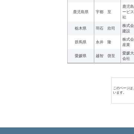
鹿児島
鹿児島県
宇都 至
ービス
社
株式会
栃木県
羽石 欣司
建設
株式会
群馬県
永井 隆
産業
愛媛大
愛媛県
越智 啓至
会社
このページは
います。