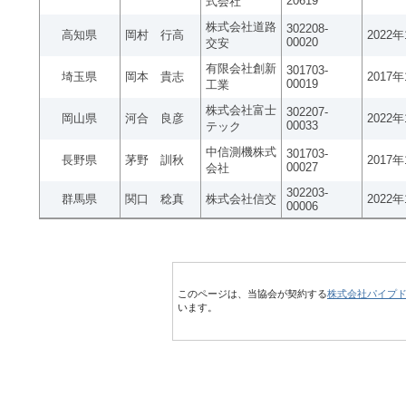
20619
式会社
株式会社道路
302208-
高知県
岡村 行高
2022
00020
交安
有限会社創新
301703-
埼玉県
岡本 貴志
2017
00019
工業
株式会社富士
302207-
岡山県
河合 良彦
2022
00033
テック
中信測機株式
301703-
長野県
茅野 訓秋
2017
00027
会社
302203-
群馬県
関口 稔真
株式会社信交
2022
00006
このページは、当協会が契約する
株式会社パイプ
います。