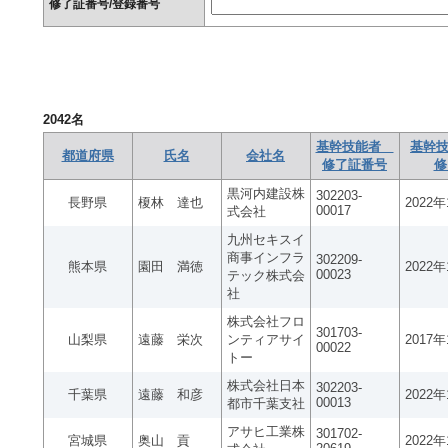
修了証番号/登録番号
2042
名
基幹技能者
基幹技
都道府県
氏名
会社名
修了証番号
修
黒河内建設株
302203-
長野県
榎林 達也
2022
00017
式会社
九州セキスイ
商事インフラ
302209-
熊本県
園田 満徳
2022
00023
テック株式会
社
株式会社フロ
301703-
山梨県
遠藤 栄次
ンティアサイ
2017
00022
トー
株式会社日本
302203-
千葉県
遠藤 和彦
2022
00013
都市千葉支社
アサヒ工業株
301702-
宮城県
奥山 貢
2022