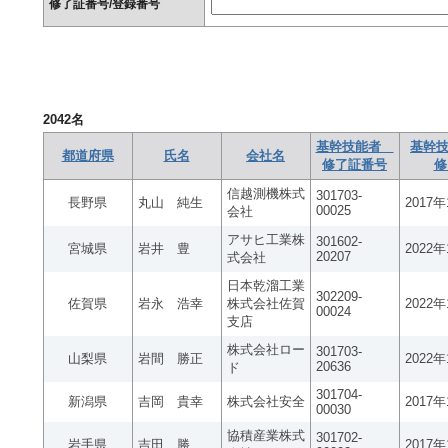
修了証番号/登録番号
2042
名
基幹技能者
基幹技
都道府県
氏名
会社名
修了証番号
修
信越測機株式
301703-
長野県
丸山 純生
2017
00025
会社
アサヒ工業株
301602-
宮城県
岩井 豊
2022
20207
式会社
日本乾溜工業
302209-
佐賀県
岩永 浩幸
株式会社佐賀
2022
00024
支店
株式会社ロー
301703-
山梨県
岩間 勝正
2022
20636
ド
301704-
新潟県
吉岡 貴幸
株式会社安全
2017
00030
協積産業株式
301702-
岩手県
吉田 勝
2017