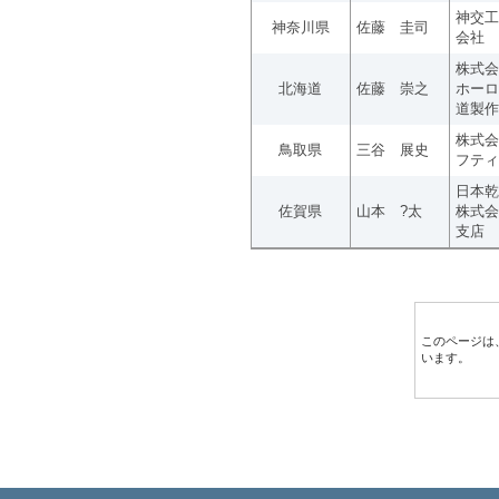
神交工
神奈川県
佐藤 圭司
会社
株式会
北海道
佐藤 崇之
ホーロ
道製作
株式会
鳥取県
三谷 展史
フティ
日本乾
佐賀県
山本 ?太
株式会
支店
このページは
います。