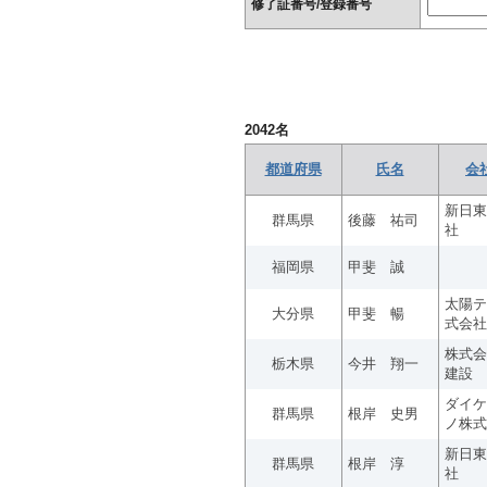
修了証番号/登録番号
2042
名
都道府県
氏名
会
新日東
群馬県
後藤 祐司
社
福岡県
甲斐 誠
太陽テ
大分県
甲斐 暢
式会社
株式会
栃木県
今井 翔一
建設
ダイケ
群馬県
根岸 史男
ノ株式
新日東
群馬県
根岸 淳
社