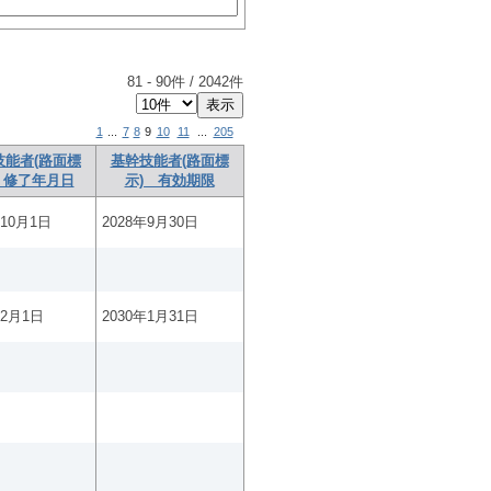
81
-
90
件 /
2042
件
1
...
7
8
9
10
11
...
205
技能者(路面標
基幹技能者(路面標
 修了年月日
示) 有効期限
年10月1日
2028年9月30日
年2月1日
2030年1月31日