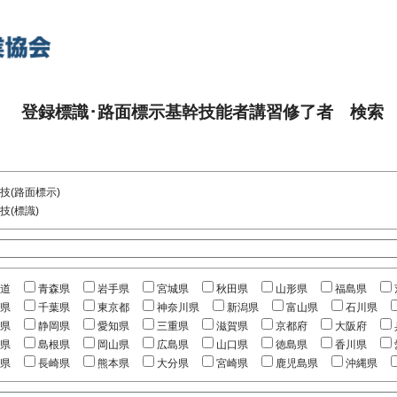
登録標識･路面標示基幹技能者講習修了者 検索
技(路面標示)
技(標識)
道
青森県
岩手県
宮城県
秋田県
山形県
福島県
県
千葉県
東京都
神奈川県
新潟県
富山県
石川県
県
静岡県
愛知県
三重県
滋賀県
京都府
大阪府
県
島根県
岡山県
広島県
山口県
徳島県
香川県
県
長崎県
熊本県
大分県
宮崎県
鹿児島県
沖縄県