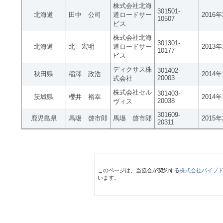
株式会社北海
301501-
北海道
田中 公司
道ロードサー
2016
10507
ビス
株式会社北海
301301-
北海道
北 宏明
道ロードサー
2013
10177
ビス
ディクサス株
301402-
秋田県
稲澤 政浩
2014
20003
式会社
株式会社セル
301403-
茨城県
櫻井 裕幸
2014
20038
ヴィス
301609-
鹿児島県
馬塲 啓市郎
馬塲 啓市郎
2015
20311
このページは、当協会が契約する
株式会社パイプ
います。