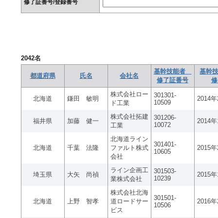
修了証番号/登録番号
2042
名
基幹技能者
基幹技
都道府県
氏名
会社名
修了証番号
修
株式会社ロー
301301-
北海道
鎌田 敏明
2014
10509
ド工業
株式会社拓建
301206-
福井県
加藤 健一
2014
10072
工業
北海道ライン
301401-
北海道
千葉 法隆
ファルト株式
2015
10605
会社
ライン企画工
301503-
埼玉県
大矢 尚禎
2015
10239
業株式会社
株式会社北海
301501-
北海道
上野 智孝
道ロードサー
2016
10506
ビス