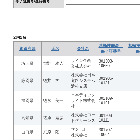
修了証番号/登録番号
2042
名
基幹技能者
基幹技
都道府県
氏名
会社名
修了証番号
修
ライン企画工
301303-
埼玉県
齊野 雅人
10659
業株式会社
株式会社日本
301905-
静岡県
德井 学
道路システム
10131
浜松支店
日本ディック
302109-
福岡県
德永 美一
ライト株式会
10151
社
株式会社ロー
301208-
高知県
德原 嘉彦
10111
ドグリーンズ
サン･ロード
301707-
山口県
桒原 隆
10664
株式会社