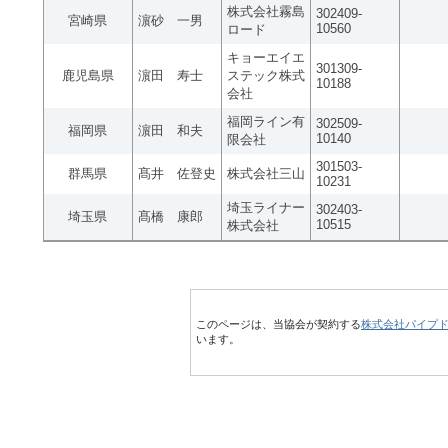
株式会社霧島
302409-
宮崎県
濵砂 一男
10560
ロード
キョーエイエ
301309-
鹿児島県
濵田 寿士
ステック株式
10188
会社
福岡ライン有
302509-
福岡県
濵田 和夫
10140
限会社
301503-
群馬県
髙井 佐登史
株式会社三山
10231
埼玉ライナー
302403-
埼玉県
髙橋 康郎
10515
株式会社
このページは、当協会が契約する
株式会社パイプ
います。