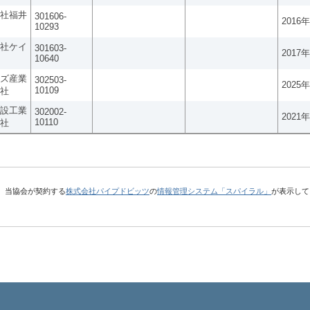
社福井
301606-
2016
10293
社ケイ
301603-
2017
10640
ズ産業
302503-
2025
10109
社
設工業
302002-
2021
10110
社
、当協会が契約する
株式会社パイプドビッツ
の
情報管理システム「スパイラル」
が表示して