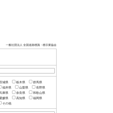
一般社団法人 全国道路標識・標示業協会
茨城県
栃木県
群馬県
福井県
山梨県
長野県
兵庫県
奈良県
和歌山県
愛媛県
高知県
福岡県
その他