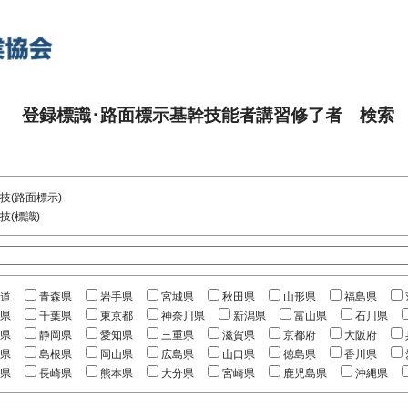
登録標識･路面標示基幹技能者講習修了者 検索
技(路面標示)
技(標識)
道
青森県
岩手県
宮城県
秋田県
山形県
福島県
県
千葉県
東京都
神奈川県
新潟県
富山県
石川県
県
静岡県
愛知県
三重県
滋賀県
京都府
大阪府
県
島根県
岡山県
広島県
山口県
徳島県
香川県
県
長崎県
熊本県
大分県
宮崎県
鹿児島県
沖縄県