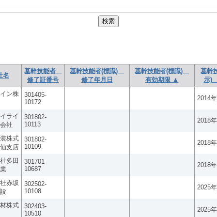
基幹技能者
基幹技能者(標識)
基幹技能者(標識)
基幹
社名
修了証番号
修了年月日
有効期限 ▲
示)
イン株
301405-
2014
10172
イライ
301802-
2018
10113
会社
装株式
301802-
2018
10109
仙支店
社多田
301701-
2018
10687
業
社赤坂
302502-
2025
10108
設
材株式
302403-
2025
10510