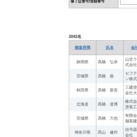
修了証番号/登録番号
2042
名
都道府県
氏名
会
山交ラ
静岡県
髙橋 弘幸
式会社
セフテ
宮城県
髙橋 俊
ン株式
三建塗
秋田県
髙橋 新吾
会社大
株式会
北海道
髙橋 道博
塗装工
有限会
宮城県
髙橋 力也
舗装建
信号器
神奈川県
髙山 健作
会社