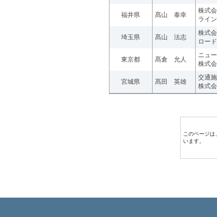
株式会
福井県
髙山 泰幸
ライン
株式会
埼玉県
髙山 法志
ロード
ニュー
東京都
髙倉 允人
株式会
交通施
宮城県
髙田 英雄
株式会
このページは
います。