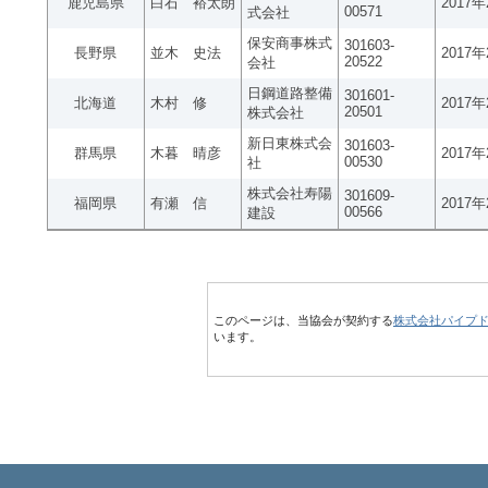
鹿児島県
白石 裕太朗
2017
00571
式会社
保安商事株式
301603-
長野県
並木 史法
2017
20522
会社
日鋼道路整備
301601-
北海道
木村 修
2017
20501
株式会社
新日東株式会
301603-
群馬県
木暮 晴彦
2017
00530
社
株式会社寿陽
301609-
福岡県
有瀬 信
2017
00566
建設
このページは、当協会が契約する
株式会社パイプ
います。