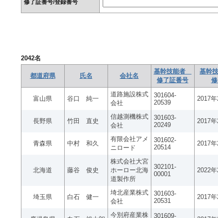
修了証番号/登録番号
2042
名
基幹技能者
基幹技
都道府県
氏名
会社名
修了証番号
修
道路施設株式
301604-
富山県
谷口 純一
2017
20539
会社
信越測機株式
301603-
長野県
竹田 直史
2017
20249
会社
有限会社アメ
301602-
青森県
中村 和久
2017
20514
ニロード
株式会社大宮
302101-
北海道
藤谷 俊史
ホーロー北海
2022
00001
道製作所
埼北産業株式
301603-
埼玉県
白石 健一
2017
20531
会社
今別府産業株
301609-