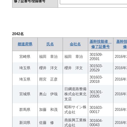
修了証番号/登録番号
2042
名
基幹技能者
基幹技
都道府県
氏名
会社名
修了証番号
修
301509-
宮崎県
福田 章治
福田 章治
2016
20591
301503-
埼玉県
櫻井 洋文
櫻井 洋文
2016
20529
301603-
埼玉県
雨宮 正彦
2016
20018
日綱道路整備
301301-
宮城県
奥山 伊哉
株式会社東北
2016
20505
支店
昭和サイン株
301603-
群馬県
加藤 和茂
2016
00017
式会社
燕振興工業株
301604-
新潟県
佐藤 修
2016
00043
式会社