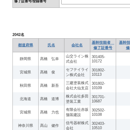
修了証番号/登録番号
2042
名
基幹技能者
基幹技
都道府県
氏名
会社名
修了証番号
修
山交ライン株
301405-
静岡県
髙橋 弘幸
10172
式会社
セフテイライ
301802-
宮城県
髙橋 俊
10113
ン株式会社
三建塗装株式
301802-
秋田県
髙橋 新吾
10109
会社大仙支店
株式会社多田
301701-
北海道
髙橋 道博
10687
塗装工業
有限会社赤坂
302502-
宮城県
髙橋 力也
10108
舗装建設
信号器材株式
302403-
神奈川県
髙山 健作
10510
会社