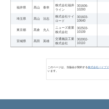
株式会社福井
301606-
福井県
髙山 泰幸
10293
ライン
株式会社ケイ
301603-
埼玉県
髙山 法志
10640
ロード
ニューズ産業
302503-
東京都
髙倉 允人
10109
株式会社
交通施設工業
302002-
宮城県
髙田 英雄
10110
株式会社
このページは、当協会が契約する
株式会社パイプ
います。