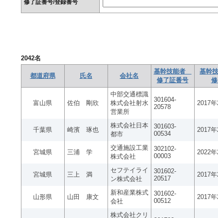
修了証番号/登録番号
2042
名
基幹技能者
基幹技
都道府県
氏名
会社名
修了証番号
修
中部交通標識
301604-
富山県
佐伯 剛欣
株式会社射水
2017
20578
営業所
株式会社日本
301603-
千葉県
崎濱 琢也
2017
00534
都市
交通施設工業
302102-
宮城県
三浦 学
2022
00003
株式会社
セフテイライ
301602-
宮城県
三上 満
2017
20517
ン株式会社
新和産業株式
301602-
山形県
山田 康文
2017
00512
会社
株式会社クリ