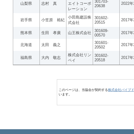
301703-
山梨県
志村 真
エイトコーポ
2022
20638
レーション
小田島建設株
301602-
岩手県
小笠原 裕紀
2017
20515
式会社
301609-
熊本県
生田 孝廣
山王株式会社
2017
00570
301601-
北海道
太田 義之
2017
20502
株式会社リン
301602-
福島県
大内 敬志
2017
20518
ペイ
このページは、当協会が契約する
株式会社パイプ
います。