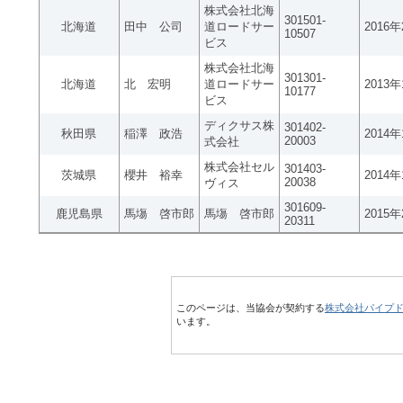
株式会社北海
301501-
北海道
田中 公司
道ロードサー
2016
10507
ビス
株式会社北海
301301-
北海道
北 宏明
道ロードサー
2013
10177
ビス
ディクサス株
301402-
秋田県
稲澤 政浩
2014
20003
式会社
株式会社セル
301403-
茨城県
櫻井 裕幸
2014
20038
ヴィス
301609-
鹿児島県
馬塲 啓市郎
馬塲 啓市郎
2015
20311
このページは、当協会が契約する
株式会社パイプ
います。