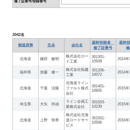
修了証番号/登録番号
2042
名
基幹技能者
基幹技
都道府県
氏名
会社名
修了証番号
修
株式会社ロー
301301-
北海道
鎌田 敏明
2014
10509
ド工業
株式会社拓建
301206-
福井県
加藤 健一
2014
10072
工業
北海道ライン
301401-
北海道
千葉 法隆
ファルト株式
2015
10605
会社
ライン企画工
301503-
埼玉県
大矢 尚禎
2015
10239
業株式会社
株式会社北海
301501-
北海道
上野 智孝
道ロードサー
2016
10506
ビス