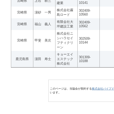
宮崎県
上石 耕三
10141
建業
株式会社霧
302409-
宮崎県
濵砂 一男
10560
島ロード
有限会社大
302409-
宮崎県
福山 義人
10562
坪建設工業
株式会社ニ
シハラセイ
302509-
宮崎県
甲斐 美次
10144
フティクリ
ーン
キョーエイ
301309-
鹿児島県
濵田 寿士
エステック
10188
株式会社
このページは、当協会が契約する
株式会社パイプ
います。