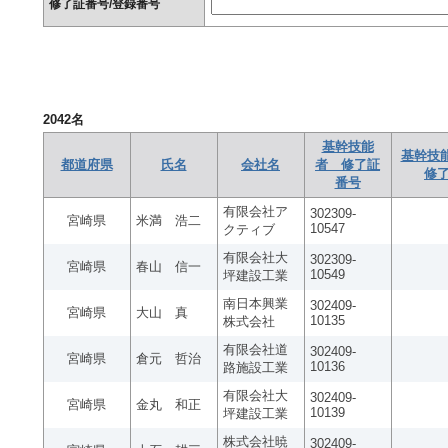
修了証番号/登録番号
2042
名
基幹技能
基幹技
都道府県
氏名
会社名
者 修了証
修
番号
有限会社ア
302309-
宮崎県
米満 浩二
10547
クティブ
有限会社大
302309-
宮崎県
春山 信一
10549
坪建設工業
南日本興業
302409-
宮崎県
大山 真
10135
株式会社
有限会社道
302409-
宮崎県
倉元 哲治
10136
路施設工業
有限会社大
302409-
宮崎県
金丸 和正
10139
坪建設工業
株式会社暁
302409-