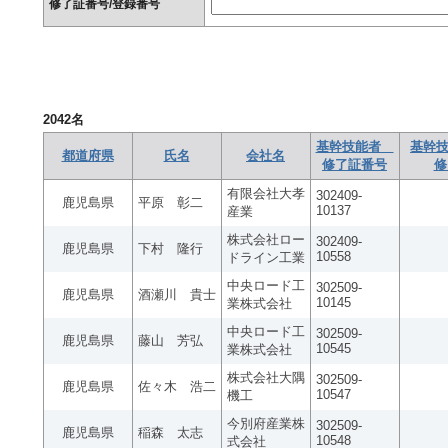
修了証番号/登録番号
2042
名
基幹技能者
基幹技
都道府県
氏名
会社名
修了証番号
修
有限会社大孝
302409-
鹿児島県
平原 彰二
10137
産業
株式会社ロー
302409-
鹿児島県
下村 隆行
10558
ドライン工業
中央ロード工
302509-
鹿児島県
酒瀬川 貴士
10145
業株式会社
中央ロード工
302509-
鹿児島県
藤山 芳弘
10545
業株式会社
株式会社大隅
302509-
鹿児島県
佐々木 浩二
10547
機工
今別府産業株
302509-
鹿児島県
稲森 太志
10548
式会社