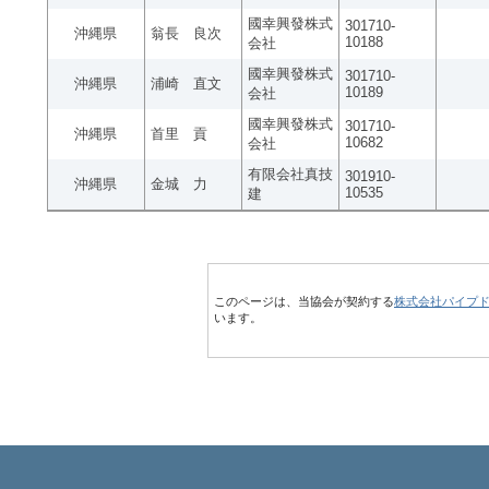
國幸興發株式
301710-
沖縄県
翁長 良次
10188
会社
國幸興發株式
301710-
沖縄県
浦崎 直文
10189
会社
國幸興發株式
301710-
沖縄県
首里 貢
10682
会社
有限会社真技
301910-
沖縄県
金城 力
10535
建
このページは、当協会が契約する
株式会社パイプ
います。