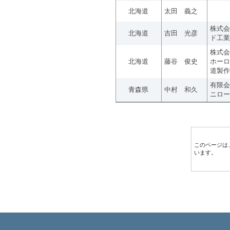
北海道
太田 義之
株式会
北海道
吉田 光彦
ド工業
株式会
北海道
藤谷 俊史
ホーロ
道製作
有限会
青森県
中村 和久
ニロー
このページは
います。