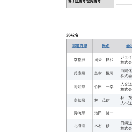
修了証番号/登録番号
2042
名
都道府県
氏名
会
ジェイ
京都府
周栄 良和
株式会
白陽化
兵庫県
島村 悦司
株式会
入交道
高知県
竹田 一幸
株式会
林 茂
高知県
林 茂信
人へ送
長崎県
池田 健一
日鋼道
北海道
木村 修
株式会