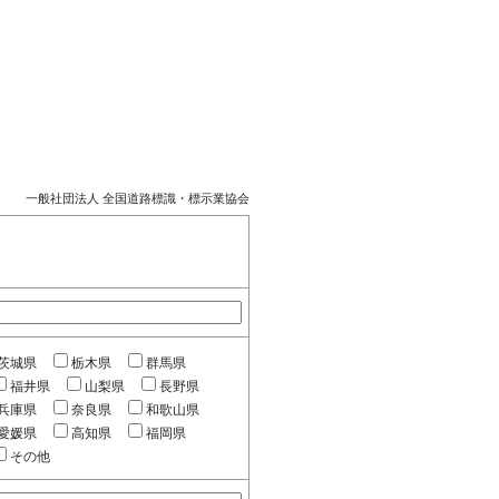
一般社団法人 全国道路標識・標示業協会
茨城県
栃木県
群馬県
福井県
山梨県
長野県
兵庫県
奈良県
和歌山県
愛媛県
高知県
福岡県
その他