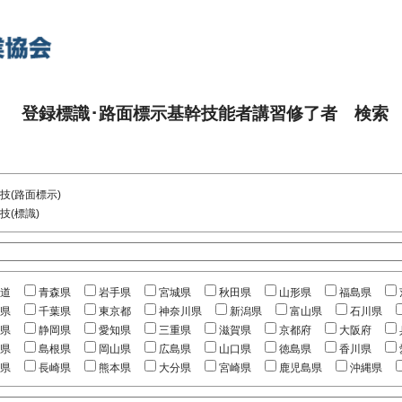
登録標識･路面標示基幹技能者講習修了者 検索
技(路面標示)
技(標識)
道
青森県
岩手県
宮城県
秋田県
山形県
福島県
県
千葉県
東京都
神奈川県
新潟県
富山県
石川県
県
静岡県
愛知県
三重県
滋賀県
京都府
大阪府
県
島根県
岡山県
広島県
山口県
徳島県
香川県
県
長崎県
熊本県
大分県
宮崎県
鹿児島県
沖縄県