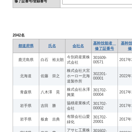
修了証番号/登録番号
2042
名
基幹技能者
基幹技
都道府県
氏名
会社名
修了証番号
修
今別府産業株
301609-
鹿児島県
白石 裕太朗
2017
00571
式会社
株式会社大宮
302201-
北海道
佐藤 崇之
ホーロー北海
2022
00001
道製作所
株式会社永澤
301702-
青森県
八木澤 晃
2017
00004
興業
協積産業株式
301702-
岩手県
吉田 勝
2017
00002
会社
有限会社山愛
301702-
岩手県
板倉 吉典
2017
20001
緑化
アサヒ工業株
301602-