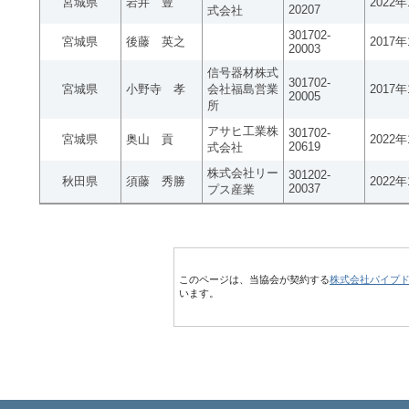
宮城県
岩井 豊
2022
20207
式会社
301702-
宮城県
後藤 英之
2017
20003
信号器材株式
301702-
宮城県
小野寺 孝
会社福島営業
2017
20005
所
アサヒ工業株
301702-
宮城県
奥山 貢
2022
20619
式会社
株式会社リー
301202-
秋田県
須藤 秀勝
2022
20037
プス産業
このページは、当協会が契約する
株式会社パイプ
います。