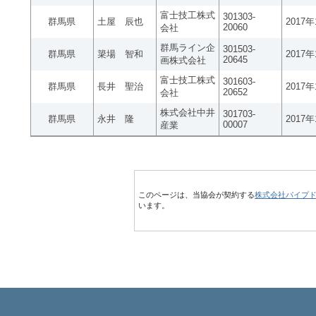
富士技工株式
301303-
群馬県
土屋 辰也
2017
20060
会社
群馬ライン企
301503-
群馬県
簗場 智和
2017
20645
画株式会社
富士技工株式
301603-
群馬県
長井 聖治
2017
20652
会社
株式会社中井
301703-
群馬県
永井 隆
2017
00007
産業
このページは、当協会が契約する
株式会社パイプ
います。