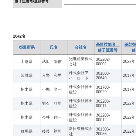
修了証番号/登録番号
2042
名
基幹技能者
基幹技
都道府県
氏名
会社名
修了証番号
修
光進産業株式
302202-
山形県
武田 陽佑
2022
00002
会社
株式会社ア
301603-
茨城県
入野 和男
2017
20649
イ・ロード
株式会社神田
301703-
栃木県
小堀 順一
2017
00029
建設
株式会社神田
302203-
栃木県
羽石 欣司
2022
00011
建設
株式会社神田
302203-
栃木県
今井 翔一
2022
00012
建設
新日東株式会
301303-
群馬県
後藤 祐司
2022
20056
社