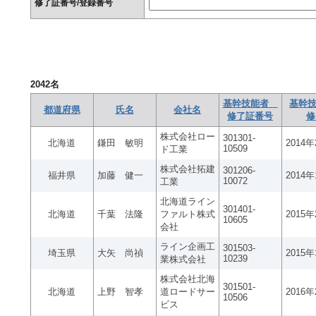
修了証番号/登録番号
2042
名
基幹技能者
基幹技
都道府県
氏名
会社名
修了証番号
修
株式会社ロー
301301-
北海道
鎌田 敏明
2014
10509
ド工業
株式会社拓建
301206-
福井県
加藤 健一
2014
10072
工業
北海道ライン
301401-
北海道
千葉 法隆
ファルト株式
2015
10605
会社
ライン企画工
301503-
埼玉県
大矢 尚禎
2015
10239
業株式会社
株式会社北海
301501-
北海道
上野 智孝
道ロードサー
2016
10506
ビス