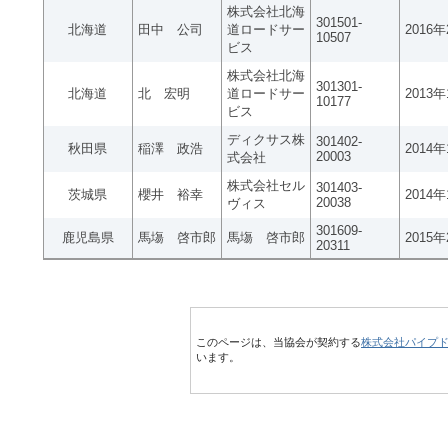
株式会社北海
301501-
北海道
田中 公司
道ロードサー
2016
10507
ビス
株式会社北海
301301-
北海道
北 宏明
道ロードサー
2013
10177
ビス
ディクサス株
301402-
秋田県
稲澤 政浩
2014
20003
式会社
株式会社セル
301403-
茨城県
櫻井 裕幸
2014
20038
ヴィス
301609-
鹿児島県
馬塲 啓市郎
馬塲 啓市郎
2015
20311
このページは、当協会が契約する
株式会社パイプ
います。