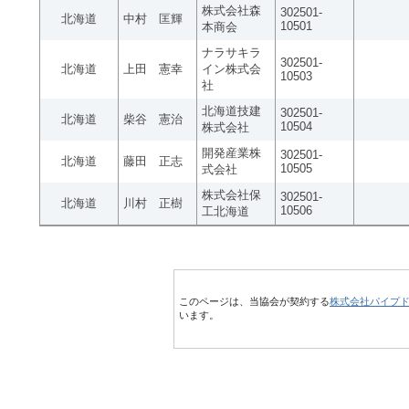
株式会社森
302501-
北海道
中村 匡輝
10501
本商会
ナラサキラ
302501-
北海道
上田 憲幸
イン株式会
10503
社
北海道技建
302501-
北海道
柴谷 憲治
10504
株式会社
開発産業株
302501-
北海道
藤田 正志
10505
式会社
株式会社保
302501-
北海道
川村 正樹
10506
工北海道
このページは、当協会が契約する
株式会社パイプ
います。