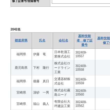
修了証番号/登録番号
2042
名
基幹技能
基幹技能
都道府県
氏名
会社名
者 修了証
修了
番号
日本乾溜工
302409-
福岡県
伊藤 竜
10557
業株式会社
株式会社ロ
302409-
鹿児島県
下村 隆行
ードライン
10558
工業
交通器材株
302409-
福岡県
後藤 真日
10559
式会社
株式会社霧
302409-
宮崎県
濵砂 一男
10560
島ロード
有限会社大
302409-
宮崎県
福山 義人
10562
坪建設工業