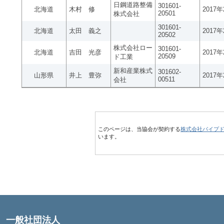
日鋼道路整備
301601-
北海道
木村 修
2017
20501
株式会社
301601-
北海道
太田 義之
2017
20502
株式会社ロー
301601-
北海道
吉田 光彦
2017
20509
ド工業
新和産業株式
301602-
山形県
井上 豊弥
2017
00511
会社
このページは、当協会が契約する
株式会社パイプ
います。
一般社団法人