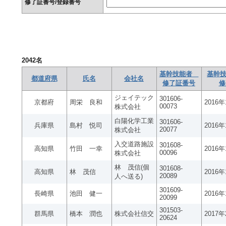
修了証番号/登録番号
2042
名
基幹技能者
基幹技
都道府県
氏名
会社名
修了証番号
修
ジェイテック
301606-
京都府
周栄 良和
2016
00073
株式会社
白陽化学工業
301606-
兵庫県
島村 悦司
2016
20077
株式会社
入交道路施設
301608-
高知県
竹田 一幸
2016
00096
株式会社
林 茂信(個
301608-
高知県
林 茂信
2016
20089
人へ送る)
301609-
長崎県
池田 健一
2016
20099
301503-
群馬県
橋本 潤也
株式会社信交
2017
20624