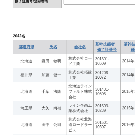
修了証番号/登録番号
2042
名
基幹技能者
基幹技
都道府県
氏名
会社名
修了証番号
修
株式会社ロー
301301-
北海道
鎌田 敏明
2014
10509
ド工業
株式会社拓建
301206-
福井県
加藤 健一
2014
10072
工業
北海道ライン
301401-
北海道
千葉 法隆
ファルト株式
2015
10605
会社
ライン企画工
301503-
埼玉県
大矢 尚禎
2015
10239
業株式会社
株式会社北海
301501-
北海道
田中 公司
道ロードサー
2016
10507
ビス