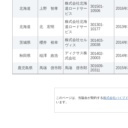
株式会社北海
301501-
北海道
上野 智孝
道ロードサー
2016
10506
ビス
株式会社北海
301301-
北海道
北 宏明
道ロードサー
2013
10177
ビス
株式会社セル
301403-
茨城県
櫻井 裕幸
2014
20038
ヴィス
ディクサス株
301402-
秋田県
稲澤 政浩
2014
20003
式会社
301609-
鹿児島県
馬塲 啓市郎
馬塲 啓市郎
2015
20311
このページは、当協会が契約する
株式会社パイプ
います。