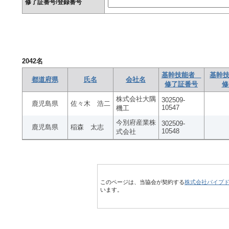
修了証番号/登録番号
2042
名
基幹技能者
基幹技
都道府県
氏名
会社名
修了証番号
修
株式会社大隅
302509-
鹿児島県
佐々木 浩二
10547
機工
今別府産業株
302509-
鹿児島県
稲森 太志
10548
式会社
このページは、当協会が契約する
株式会社パイプ
います。