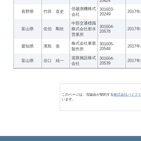
20624
信越測機株式
301603-
長野県
竹田 直史
2017
20249
会社
中部交通標識
301604-
富山県
佐伯 剛欣
株式会社射水
2017
20578
営業所
株式会社東亜
301605-
愛知県
濱島 覚
2017
20548
製作所
道路施設株式
301604-
富山県
谷口 純一
2017
20539
会社
このページは、当協会が契約する
株式会社パイプ
います。