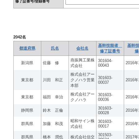
修了証番号/登録番号
2042
名
基幹技能者
基幹技
都道府県
氏名
会社名
修了証番号
修
燕振興工業株
301604-
新潟県
佐藤 修
2016
00043
式会社
株式会社アー
301603-
東京都
川田 和正
クノハラ営業
2016
00037
本部
株式会社アー
301603-
東京都
福田 幸治
2016
00036
クノハラ
301603-
静岡県
鈴木 正倫
2016
00028
昭和サイン株
301603-
群馬県
加藤 和茂
2016
00017
式会社
301503-
群馬県
橋本 潤也
株式会社信交
2017