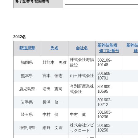
修了証番号/登録番号
2042
名
基幹技能者
基幹技
都道府県
氏名
会社名
修了証番号
修
株式会社寿陽
302109-
福岡県
與能本 勇雅
10148
建設
301609-
熊本県
宮本 悟志
山王株式会社
10701
今別府産業株
301609-
鹿児島県
増田 憲司
10695
式会社
301602-
岩手県
長澤 修一
10212
301603-
埼玉県
中村 健
中村 健
10236
株式会社シビ
301603-
神奈川県
細野 文宏
10250
ックロード