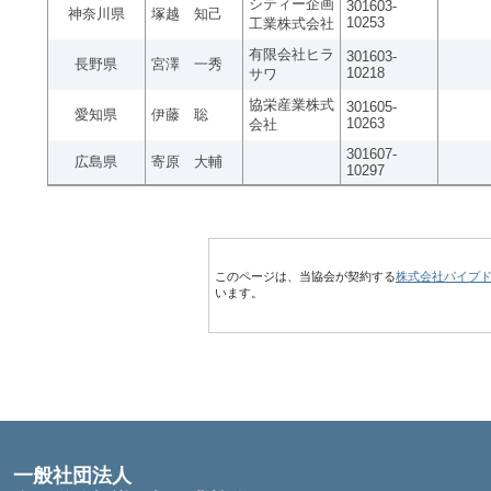
シティー企画
301603-
神奈川県
塚越 知己
10253
工業株式会社
有限会社ヒラ
301603-
長野県
宮澤 一秀
10218
サワ
協栄産業株式
301605-
愛知県
伊藤 聡
10263
会社
301607-
広島県
寄原 大輔
10297
このページは、当協会が契約する
株式会社パイプ
います。
一般社団法人