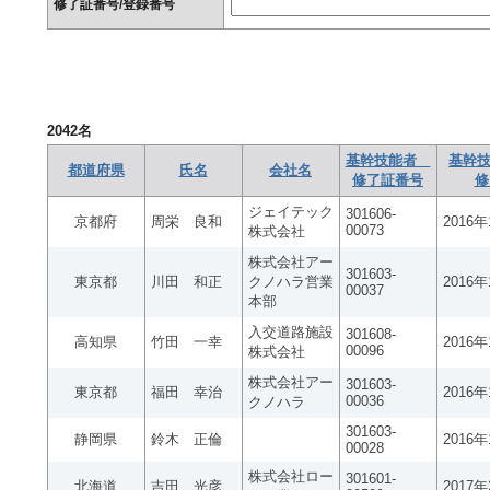
修了証番号/登録番号
2042
名
基幹技能者
基幹技
都道府県
氏名
会社名
修了証番号
修
ジェイテック
301606-
京都府
周栄 良和
2016
00073
株式会社
株式会社アー
301603-
東京都
川田 和正
クノハラ営業
2016
00037
本部
入交道路施設
301608-
高知県
竹田 一幸
2016
00096
株式会社
株式会社アー
301603-
東京都
福田 幸治
2016
00036
クノハラ
301603-
静岡県
鈴木 正倫
2016
00028
株式会社ロー
301601-
北海道
吉田 光彦
2017