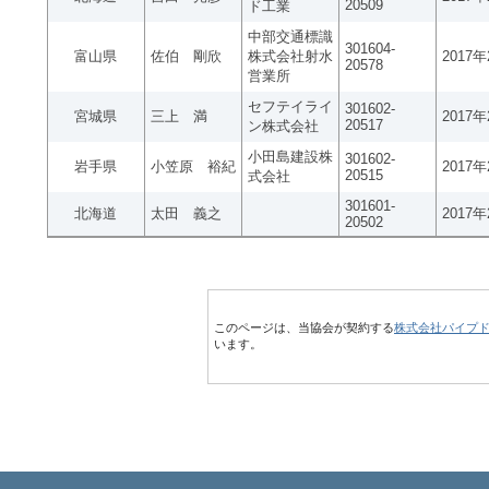
20509
ド工業
中部交通標識
301604-
富山県
佐伯 剛欣
株式会社射水
2017
20578
営業所
セフテイライ
301602-
宮城県
三上 満
2017
20517
ン株式会社
小田島建設株
301602-
岩手県
小笠原 裕紀
2017
20515
式会社
301601-
北海道
太田 義之
2017
20502
このページは、当協会が契約する
株式会社パイプ
います。