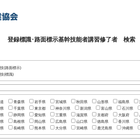
登録標識･路面標示基幹技能者講習修了者 検索
技(路面標示)
技(標識)
道
青森県
岩手県
宮城県
秋田県
山形県
福島県
県
千葉県
東京都
神奈川県
新潟県
富山県
石川県
県
静岡県
愛知県
三重県
滋賀県
京都府
大阪府
県
島根県
岡山県
広島県
山口県
徳島県
香川県
県
長崎県
熊本県
大分県
宮崎県
鹿児島県
沖縄県