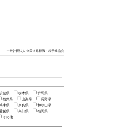
一般社団法人 全国道路標識・標示業協会
茨城県
栃木県
群馬県
福井県
山梨県
長野県
兵庫県
奈良県
和歌山県
愛媛県
高知県
福岡県
その他