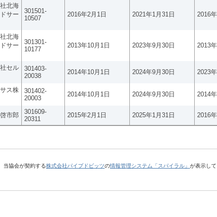
社北海
301501-
ドサー
2016年2月1日
2021年1月31日
2016
10507
社北海
301301-
ドサー
2013年10月1日
2023年9月30日
2013
10177
社セル
301403-
2014年10月1日
2024年9月30日
2023
20038
サス株
301402-
2014年10月1日
2024年9月30日
2014
20003
301609-
啓市郎
2015年2月1日
2025年1月31日
2016
20311
、当協会が契約する
株式会社パイプドビッツ
の
情報管理システム「スパイラル」
が表示して