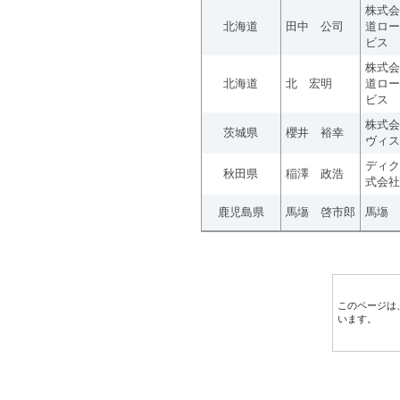
株式会
北海道
田中 公司
道ロー
ビス
株式会
北海道
北 宏明
道ロー
ビス
株式会
茨城県
櫻井 裕幸
ヴィス
ディク
秋田県
稲澤 政浩
式会社
鹿児島県
馬塲 啓市郎
馬塲 
このページは
います。