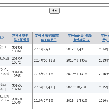
基幹技能者
基幹技能者(標識)
基幹技能者(標識)
基幹
社名
修了証番号
修了年月日
有効期限 ▲
示)
社ロー
301301-
2014年2月1日
2019年1月31日
2014
10509
社拓建
301206-
2014年10月1日
2019年9月30日
2013
10072
ライン
301401-
ト株式
2015年2月1日
2020年1月31日
2015
10605
企画工
301503-
2015年11月1日
2020年10月31日
2015
10239
会社
社北海
301501-
ドサー
2016年2月1日
2021年1月31日
2016
10506