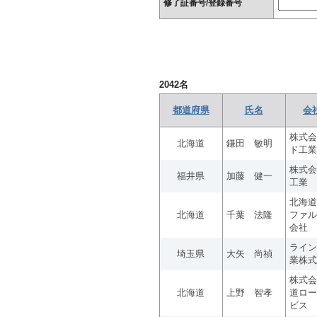
修了証番号/登録番号
2042
名
都道府県
氏名
会
株式会
北海道
鎌田 敏明
ド工業
株式会
福井県
加藤 健一
工業
北海道
北海道
千葉 法隆
ファル
会社
ライン
埼玉県
大矢 尚禎
業株式
株式会
北海道
上野 智孝
道ロー
ビス