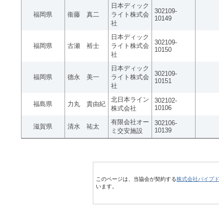
日本ディック
302109-
福岡県
衞藤 真二
ライト株式会
10149
社
日本ディック
302109-
福岡県
古瀬 裕士
ライト株式会
10150
社
日本ディック
302109-
福岡県
德永 美一
ライト株式会
10151
社
北日本ライン
302102-
福島県
力丸 貴由紀
10106
株式会社
有限会社オー
302106-
滋賀県
清水 祐太
10139
ミ交安施設
このページは、当協会が契約する
株式会社パイプ
います。