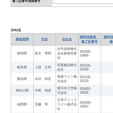
修了証番号/登録番号
2042
名
基幹技能者
基幹技
都道府県
氏名
会社名
修了証番号
修
信号器材株式
301605-
静岡県
鈴木 秀明
会社静岡営業
10669
所
双葉建設株式
302105-
岐阜県
上原 正和
10158
会社
東亜ライン株
302105-
愛知県
水谷 和宏
10128
式会社
東日本工営株
301603-
神奈川県
中島 智彦
10636
式会社
日本ディック
301609-
福岡県
安藤 隼
ライト株式会
10697
社