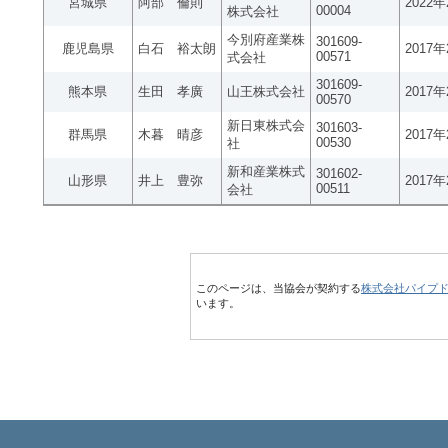
宮城県
阿部 倫則
2022
00004
株式会社
今別府産業株
301609-
鹿児島県
白石 裕太朗
2017
00571
式会社
301609-
熊本県
生田 孝廣
山王株式会社
2017
00570
新日東株式会
301603-
群馬県
木暮 晴彦
2017
00530
社
新和産業株式
301602-
山形県
井上 豊弥
2017
00511
会社
このページは、当協会が契約する
株式会社パイプ
います。