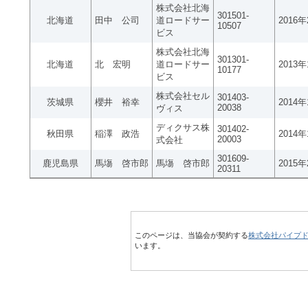
株式会社北海
301501-
北海道
田中 公司
道ロードサー
2016
10507
ビス
株式会社北海
301301-
北海道
北 宏明
道ロードサー
2013
10177
ビス
株式会社セル
301403-
茨城県
櫻井 裕幸
2014
20038
ヴィス
ディクサス株
301402-
秋田県
稲澤 政浩
2014
20003
式会社
301609-
鹿児島県
馬塲 啓市郎
馬塲 啓市郎
2015
20311
このページは、当協会が契約する
株式会社パイプ
います。