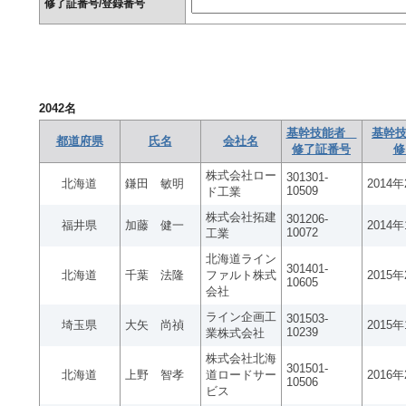
修了証番号/登録番号
2042
名
基幹技能者
基幹技
都道府県
氏名
会社名
修了証番号
修
株式会社ロー
301301-
北海道
鎌田 敏明
2014
10509
ド工業
株式会社拓建
301206-
福井県
加藤 健一
2014
10072
工業
北海道ライン
301401-
北海道
千葉 法隆
ファルト株式
2015
10605
会社
ライン企画工
301503-
埼玉県
大矢 尚禎
2015
10239
業株式会社
株式会社北海
301501-
北海道
上野 智孝
道ロードサー
2016
10506
ビス