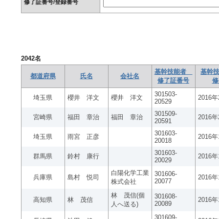
修了証番号/登録番号
2042
名
基幹技能者
基幹技
都道府県
氏名
会社名
修了証番号
修
301503-
埼玉県
櫻井 洋文
櫻井 洋文
2016
20529
301509-
宮崎県
福田 章治
福田 章治
2016
20591
301603-
埼玉県
雨宮 正彦
2016
20018
301603-
群馬県
鈴村 康行
2016
20029
白陽化学工業
301606-
兵庫県
島村 悦司
2016
20077
株式会社
林 茂信(個
301608-
高知県
林 茂信
2016
20089
人へ送る)
301609-