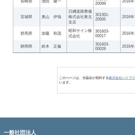
長崎県
池田 健一
2016
20099
日綱道路整備
301301-
宮城県
奥山 伊哉
株式会社東北
2016
20505
支店
昭和サイン株
301603-
群馬県
加藤 和茂
2016
00017
式会社
301603-
静岡県
鈴木 正倫
2016
00028
このページは、当協会が契約する
株式会社パイプ
います。
一般社団法人