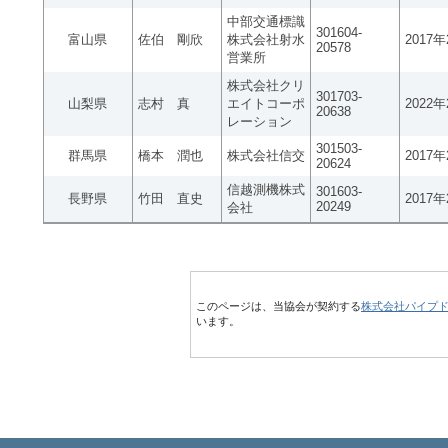
中部交通標識
301604-
富山県
佐伯 剛欣
株式会社射水
2017
20578
営業所
株式会社クリ
301703-
山梨県
志村 真
エイトコーポ
2022
20638
レーション
301503-
群馬県
橋本 潤也
株式会社信交
2017
20624
信越測機株式
301603-
長野県
竹田 直史
2017
20249
会社
このページは、当協会が契約する
株式会社パイプ
います。