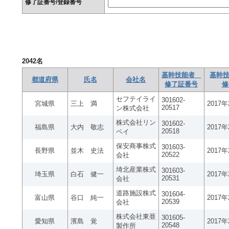
修了証番号/登録番号
2042
名
基幹技能者
基幹技
都道府県
氏名
会社名
修了証番号
修
セフテイライ
301602-
宮城県
三上 満
2017
20517
ン株式会社
株式会社リン
301602-
福島県
大内 敬志
2017
20518
ペイ
保安商事株式
301603-
長野県
並木 史法
2017
20522
会社
埼北産業株式
301603-
埼玉県
白石 健一
2017
20531
会社
道路施設株式
301604-
富山県
谷口 純一
2017
20539
会社
株式会社東亜
301605-
愛知県
濱島 覚
2017
20548
製作所