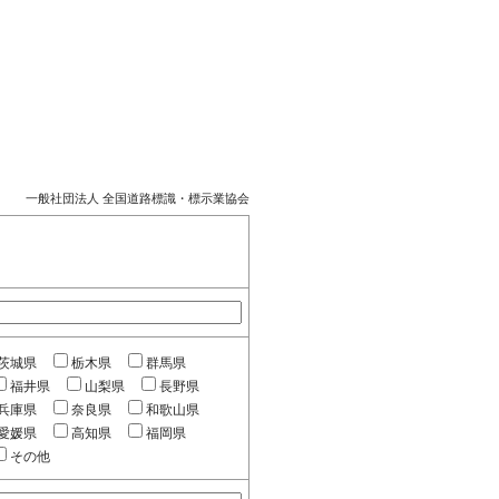
一般社団法人 全国道路標識・標示業協会
茨城県
栃木県
群馬県
福井県
山梨県
長野県
兵庫県
奈良県
和歌山県
愛媛県
高知県
福岡県
その他