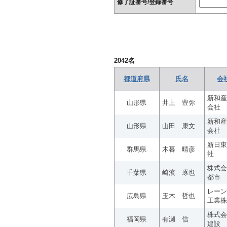
修了証番号/登録番号
2042
名
都道府県
氏名
会
新和産
山形県
井上 豊弥
会社
新和産
山形県
山田 康文
会社
新日東
群馬県
木暮 晴彦
社
株式会
千葉県
崎濱 琢也
都市
レーン
広島県
玉木 哲也
工業株
株式会
福岡県
有瀬 信
建設