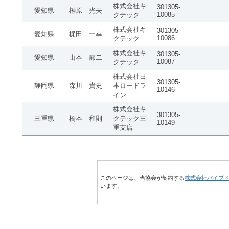
株式会社キ
301305-
愛知県
榊原 光夫
10085
クテック
株式会社キ
301305-
愛知県
梶田 一幸
10086
クテック
株式会社キ
301305-
愛知県
山本 節二
10087
クテック
株式会社日
301305-
静岡県
森川 貴史
本ロードラ
10146
イン
株式会社キ
301305-
三重県
橋本 和則
クテック三
10149
重支店
このページは、当協会が契約する
株式会社パイプ
います。