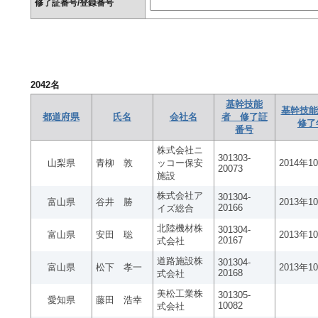
修了証番号/登録番号
2042
名
基幹技能
基幹技能
都道府県
氏名
会社名
者 修了証
修了
番号
株式会社ニ
301303-
山梨県
青柳 敦
ッコー保安
2014年1
20073
施設
株式会社ア
301304-
富山県
谷井 勝
2013年1
20166
イズ総合
北陸機材株
301304-
富山県
安田 聡
2013年1
20167
式会社
道路施設株
301304-
富山県
松下 孝一
2013年1
20168
式会社
美松工業株
301305-
愛知県
藤田 浩幸
10082
式会社