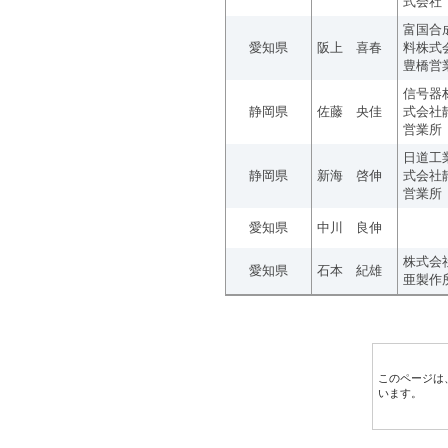
式会社
富国合
愛知県
阪上 喜春
料株式
豊橋営
信号器
静岡県
佐藤 央佳
式会社
営業所
日道工
静岡県
新海 啓伸
式会社
営業所
愛知県
中川 良伸
株式会
愛知県
石本 紀雄
亜製作
このページは
います。