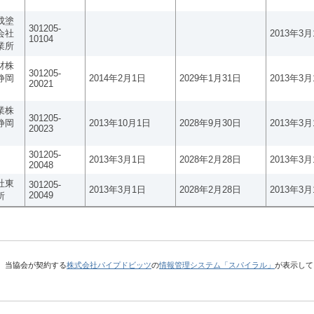
成塗
301205-
会社
2013年3月
10104
業所
材株
301205-
静岡
2014年2月1日
2029年1月31日
2013年3月
20021
業株
301205-
静岡
2013年10月1日
2028年9月30日
2013年3月
20023
301205-
2013年3月1日
2028年2月28日
2013年3月
20048
社東
301205-
2013年3月1日
2028年2月28日
2013年3月
20049
所
、当協会が契約する
株式会社パイプドビッツ
の
情報管理システム「スパイラル」
が表示して