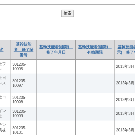
基幹技能
基幹技能者(標識)
基幹技能者(標識)
基幹技能
名
者 修了証
修了年月日
有効期限
示) 修了
番号
社フ
301205-
2013年3月
10095
ン
社日
301205-
シス
2013年3月
10097
社コ
301205-
2013年3月
10098
イン
301205-
2013年3月
10099
社
テン
301205-
業株
2013年3月
10101