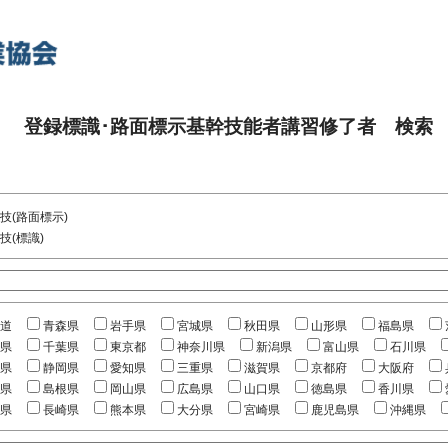
登録標識･路面標示基幹技能者講習修了者 検索
技(路面標示)
技(標識)
道
青森県
岩手県
宮城県
秋田県
山形県
福島県
県
千葉県
東京都
神奈川県
新潟県
富山県
石川県
県
静岡県
愛知県
三重県
滋賀県
京都府
大阪府
県
島根県
岡山県
広島県
山口県
徳島県
香川県
県
長崎県
熊本県
大分県
宮崎県
鹿児島県
沖縄県