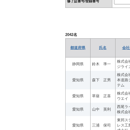
修了証番号/登録番号
2042
名
都道府県
氏名
会社
株式会
静岡県
鈴木 準一
ジライ
株式会
愛知県
森下 正男
本道路
テム
株式会
愛知県
草薙 正喜
ウエイ
西尾ラ
愛知県
山中 英利
株式会
東邦ス
愛知県
三浦 保司
レス工