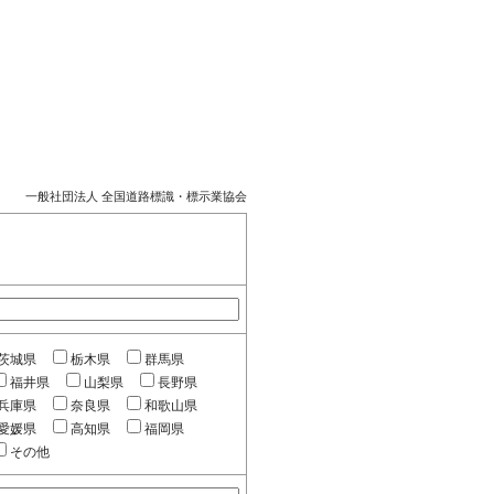
一般社団法人 全国道路標識・標示業協会
茨城県
栃木県
群馬県
福井県
山梨県
長野県
兵庫県
奈良県
和歌山県
愛媛県
高知県
福岡県
その他