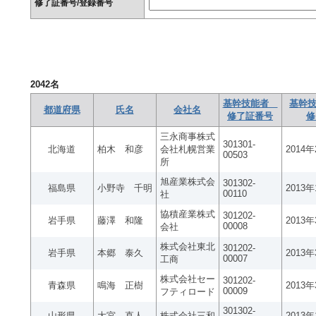
修了証番号/登録番号
2042
名
基幹技能者
基幹技
都道府県
氏名
会社名
修了証番号
修
三永商事株式
301301-
北海道
柏木 和彦
会社札幌営業
2014
00503
所
旭産業株式会
301302-
福島県
小野寺 千明
2013
00110
社
協積産業株式
301202-
岩手県
藤澤 和隆
2013
00008
会社
株式会社東北
301202-
岩手県
本郷 泰久
2013
00007
工商
株式会社セー
301202-
青森県
鳴海 正樹
2013
00009
フティロード
301302-
山形県
大宮 直人
株式会社三和
2013