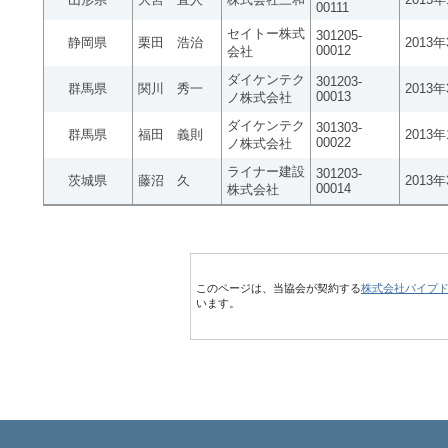
00111
セイトー株式
301205-
静岡県
栗田 浩治
2013
00012
会社
ダイケンテク
301203-
群馬県
関川 秀一
2013
00013
ノ株式会社
ダイケンテク
301303-
群馬県
福田 義則
2013
00022
ノ株式会社
ライナー建設
301203-
茨城県
藤沼 久
2013
00014
株式会社
このページは、当協会が契約する
株式会社パイプ
います。