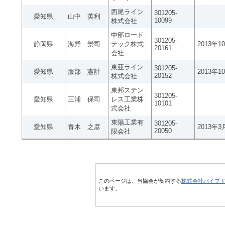
西尾ライン
301205-
愛知県
山中 英利
10099
株式会社
中部ロード
301205-
静岡県
海野 景司
テック株式
2013年1
20161
会社
東亜ライン
301205-
愛知県
服部 憲計
2013年1
20152
株式会社
東邦ステン
301205-
愛知県
三浦 保司
レス工業株
10101
式会社
東陽工業有
301205-
愛知県
青木 之彦
2013年3
20050
限会社
このページは、当協会が契約する
株式会社パイプ
います。