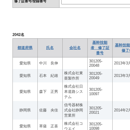
修了証番号/登録番号
2042
名
基幹技能
基幹技能
都道府県
氏名
会社名
者 修了証
修了
番号
301205-
愛知県
中川 良伸
2013年3
20048
株式会社東
301205-
愛知県
石本 紀雄
2013年3
20049
亜製作所
株式会社日
301205-
愛知県
森下 正男
本道路シス
10097
テム
信号器材株
301205-
静岡県
佐藤 央佳
式会社静岡
2014年2
20021
営業所
株式会社コ
301205-
愛知県
草薙 正喜
10098
ウエイ