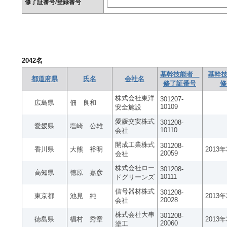
修了証番号/登録番号
2042
名
基幹技能者
基幹技
都道府県
氏名
会社名
修了証番号
修
株式会社東洋
301207-
広島県
佃 良和
10109
安全施設
愛媛交安株式
301208-
愛媛県
塩崎 公雄
10110
会社
開成工業株式
301208-
香川県
大熊 裕明
2013
20059
会社
株式会社ロー
301208-
高知県
德原 嘉彦
10111
ドグリーンズ
信号器材株式
301208-
東京都
池見 純
2013
20028
会社
株式会社大串
301208-
徳島県
椙村 秀章
2013
20060
塗工