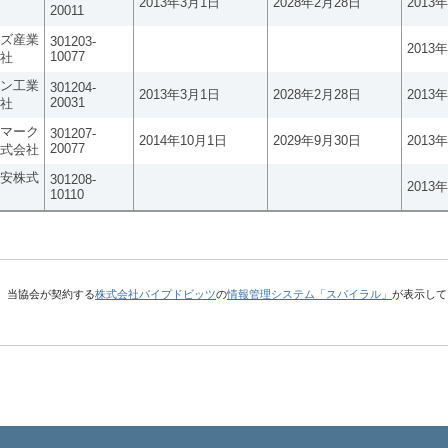
2013年3月1日
2028年2月28日
2013
20011
ズ産業
301203-
2013
10077
社
ン工業
301204-
2013年3月1日
2028年2月28日
2013
20031
社
マーク
301207-
2014年10月1日
2029年9月30日
2013
20077
式会社
安株式
301208-
2013
10110
、当協会が契約する
株式会社パイプドビッツ
の
情報管理システム「スパイラル」
が表示して