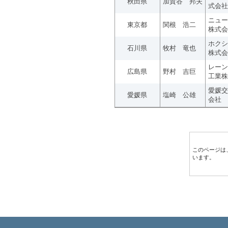
秋田県
加賀谷 邦夫
式会社
ニュー
東京都
関根 浩二
株式会
ホクシ
石川県
牧村 竜也
株式会
レーン
広島県
野村 吉巨
工業株
愛媛交
愛媛県
塩崎 公雄
会社
このページは
います。