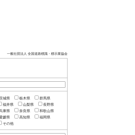
一般社団法人 全国道路標識・標示業協会
茨城県
栃木県
群馬県
福井県
山梨県
長野県
兵庫県
奈良県
和歌山県
愛媛県
高知県
福岡県
その他