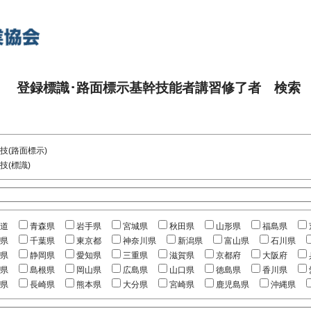
登録標識･路面標示基幹技能者講習修了者 検索
技(路面標示)
技(標識)
道
青森県
岩手県
宮城県
秋田県
山形県
福島県
県
千葉県
東京都
神奈川県
新潟県
富山県
石川県
県
静岡県
愛知県
三重県
滋賀県
京都府
大阪府
県
島根県
岡山県
広島県
山口県
徳島県
香川県
県
長崎県
熊本県
大分県
宮崎県
鹿児島県
沖縄県