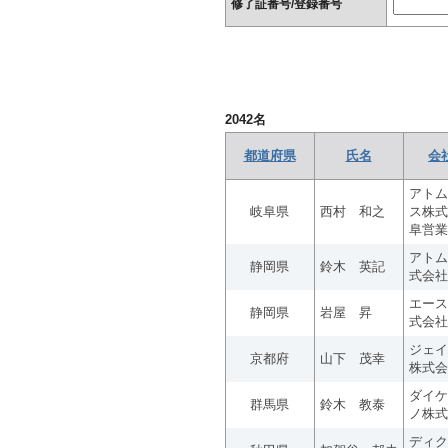
修了証番号/登録番号
2042
名
都道府県
氏名
会
アトム
岐阜県
西村 和之
ス株式
阜営業
アトム
静岡県
鈴木 英記
式会社
エース
静岡県
岩屋 昇
式会社
ジェイ
京都府
山下 茂幸
株式会
ダイケ
群馬県
鈴木 教泰
ノ株式
ディク