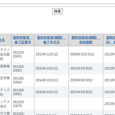
基幹技能者
基幹技能者(標識)
基幹技能者(標識)
基幹
社名
修了証番号
修了年月日
有効期限
示) 
テクノ
301203-
会社岐
2015年11月1日
2030年10月31日
2013
20031
所
道路株
301205-
2016年10月1日
2031年9月30日
2013
20053
交安株
301205-
2014年10月1日
2029年9月30日
2013
20064
テック
301206-
2016年10月1日
2031年9月30日
2013
20001
社
ンテク
301203-
2013
10076
会社
サス株
301202-