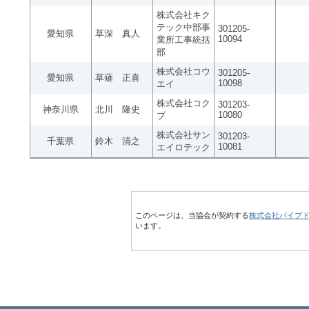
株式会社キク
テック中部事
301205-
愛知県
草深 真人
10094
業所工事統括
部
株式会社コウ
301205-
愛知県
草薙 正喜
10098
エイ
株式会社コク
301203-
神奈川県
北川 隆史
10080
ブ
株式会社サン
301203-
千葉県
鈴木 清之
10081
エイロテック
このページは、当協会が契約する
株式会社パイプ
います。