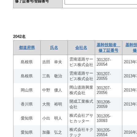
修了証番号/登録番号
2042
名
基幹技能者
基幹技
都道府県
氏名
会社名
修了証番号
修
雲南道路サー
301207-
島根県
吉田 幸夫
2013
20054
ビス株式会社
雲南道路サー
301207-
島根県
三島 敬治
2013
20055
ビス株式会社
岡山道路興業
301207-
岡山県
中野 優人
2013
20056
株式会社
開成工業株式
301208-
香川県
大熊 裕明
2013
20059
会社
株式会社アサ
301205-
愛知県
小出 明人
10093
ヒカッター
株式会社キク
301205-
愛知県
加藤 弘之
2016
20554
テック