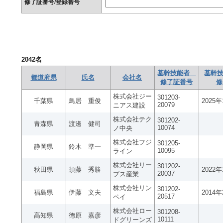
修了証番号/登録番号
2042
名
基幹技能者
基幹技
都道府県
氏名
会社名
修了証番号
修
株式会社ジー
301203-
千葉県
鳥居 重俊
2025
20079
ニアス建設
株式会社テク
301202-
青森県
渡邊 健司
10074
ノ中央
株式会社フジ
301205-
静岡県
鈴木 準一
10095
ライン
株式会社リー
301202-
秋田県
須藤 秀勝
2022
20037
プス産業
株式会社リン
301202-
福島県
伊藤 文夫
2014
20517
ペイ
株式会社ロー
301208-
高知県
德原 嘉彦
10111
ドグリーンズ