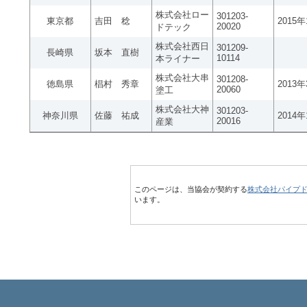
株式会社ロー
301203-
東京都
吉田 稔
2015
20020
ドテック
株式会社西日
301209-
長崎県
坂本 直樹
10114
本ライナー
株式会社大串
301208-
徳島県
椙村 秀章
2013
20060
塗工
株式会社大神
301203-
神奈川県
佐藤 祐成
2014
20016
産業
このページは、当協会が契約する
株式会社パイプ
います。