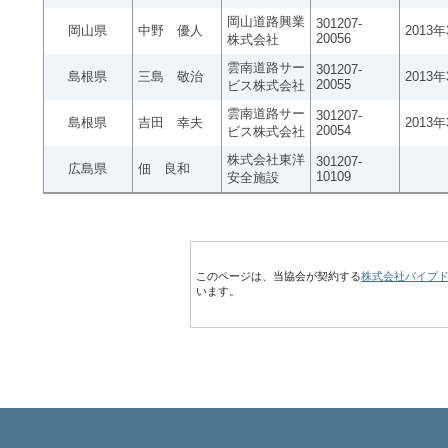
岡山道路興業
301207-
岡山県
中野 優人
2013
20056
株式会社
雲南道路サー
301207-
島根県
三島 敬治
2013
20055
ビス株式会社
雲南道路サー
301207-
島根県
吉田 幸夫
2013
20054
ビス株式会社
株式会社東洋
301207-
広島県
佃 良和
10109
安全施設
このページは、当協会が契約する
株式会社パイプ
います。