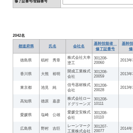
修了証番号/登録番号
2042
名
基幹技能者
基幹技
都道府県
氏名
会社名
修了証番号
修
株式会社大串
301208-
徳島県
椙村 秀章
2013
20060
塗工
開成工業株式
301208-
香川県
大熊 裕明
2013
20059
会社
信号器材株式
301208-
東京都
池見 純
2013
20028
会社
株式会社ロー
301208-
高知県
德原 嘉彦
10111
ドグリーンズ
愛媛交安株式
301208-
愛媛県
塩崎 公雄
10110
会社
レーンマーク
301207-
広島県
野村 吉巨
2014
20077
工業株式会社