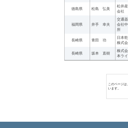
松井産
徳島県
松島 弘美
会社
交通器
福岡県
井手 幸夫
会社中
所
日本乾
長崎県
青田 功
株式会
株式会
長崎県
坂本 直樹
本ライ
このページは
います。