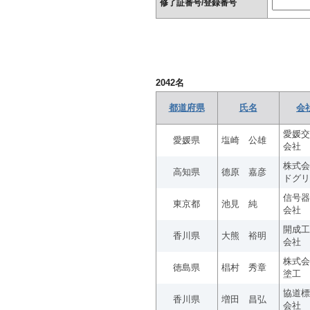
修了証番号/登録番号
2042
名
都道府県
氏名
会
愛媛交
愛媛県
塩崎 公雄
会社
株式会
高知県
德原 嘉彦
ドグリ
信号器
東京都
池見 純
会社
開成工
香川県
大熊 裕明
会社
株式会
徳島県
椙村 秀章
塗工
協道標
香川県
増田 昌弘
会社