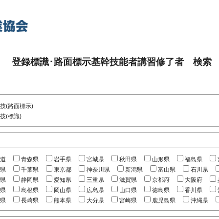
登録標識･路面標示基幹技能者講習修了者 検索
技(路面標示)
技(標識)
道
青森県
岩手県
宮城県
秋田県
山形県
福島県
県
千葉県
東京都
神奈川県
新潟県
富山県
石川県
県
静岡県
愛知県
三重県
滋賀県
京都府
大阪府
県
島根県
岡山県
広島県
山口県
徳島県
香川県
県
長崎県
熊本県
大分県
宮崎県
鹿児島県
沖縄県