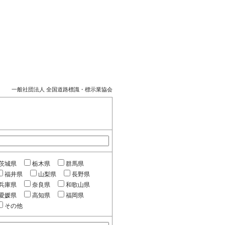
一般社団法人 全国道路標識・標示業協会
茨城県
栃木県
群馬県
福井県
山梨県
長野県
兵庫県
奈良県
和歌山県
愛媛県
高知県
福岡県
その他