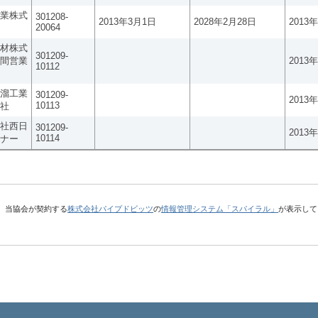
業株式
301208-
2013年3月1日
2028年2月28日
2013
20064
材株式
301209-
間営業
2013
10112
溜工業
301209-
2013
10113
社
社西日
301209-
2013
10114
ナー
、当協会が契約する
株式会社パイプドビッツ
の
情報管理システム「スパイラル」
が表示して