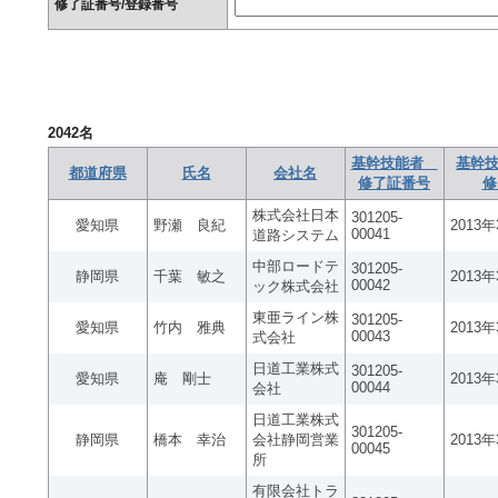
修了証番号/登録番号
2042
名
基幹技能者
基幹技
都道府県
氏名
会社名
修了証番号
修
株式会社日本
301205-
愛知県
野瀬 良紀
2013
00041
道路システム
中部ロードテ
301205-
静岡県
千葉 敏之
2013
00042
ック株式会社
東亜ライン株
301205-
愛知県
竹内 雅典
2013
00043
式会社
日道工業株式
301205-
愛知県
庵 剛士
2013
00044
会社
日道工業株式
301205-
静岡県
橋本 幸治
会社静岡営業
2013
00045
所
有限会社トラ