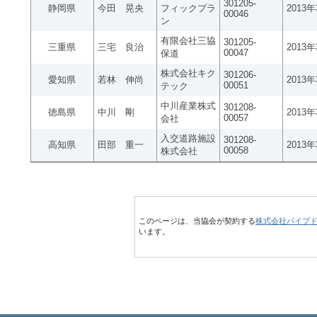
301205-
静岡県
今田 晃央
フィックプラ
2013
00046
ン
有限会社三協
301205-
三重県
三宅 良治
2013
00047
保道
株式会社キク
301206-
愛知県
若林 伸尚
2013
00051
テック
中川産業株式
301208-
徳島県
中川 剛
2013
00057
会社
入交道路施設
301208-
高知県
田部 重一
2013
00058
株式会社
このページは、当協会が契約する
株式会社パイプ
います。