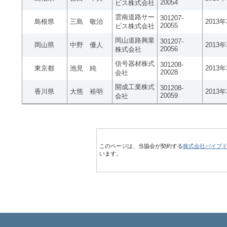
20054
ビス株式会社
雲南道路サー
301207-
島根県
三島 敬治
2013
20055
ビス株式会社
岡山道路興業
301207-
岡山県
中野 優人
2013
20056
株式会社
信号器材株式
301208-
東京都
池見 純
2013
20028
会社
開成工業株式
301208-
香川県
大熊 裕明
2013
20059
会社
このページは、当協会が契約する
株式会社パイプ
います。