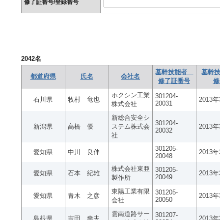
修了証番号/登録番号
2042
名
基幹技能者
基幹技
都道府県
氏名
会社名
修了証番号
修
ホクシン工業
301204-
石川県
牧村 竜也
2013
20031
株式会社
新総合安全シ
301204-
新潟県
高橋 優
ステム株式会
2013
20032
社
301205-
愛知県
中川 良伸
2013
20048
株式会社東亜
301205-
愛知県
石本 紀雄
2013
20049
製作所
東陽工業有限
301205-
愛知県
青木 之彦
2013
20050
会社
雲南道路サー
301207-
島根県
吉田 幸夫
2013