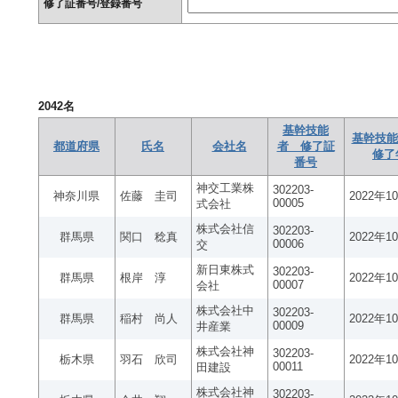
修了証番号/登録番号
2042
名
基幹技能
基幹技能
都道府県
氏名
会社名
者 修了証
修了
番号
神交工業株
302203-
神奈川県
佐藤 圭司
2022年1
00005
式会社
株式会社信
302203-
群馬県
関口 稔真
2022年1
00006
交
新日東株式
302203-
群馬県
根岸 淳
2022年1
00007
会社
株式会社中
302203-
群馬県
稲村 尚人
2022年1
00009
井産業
株式会社神
302203-
栃木県
羽石 欣司
2022年1
00011
田建設
株式会社神
302203-