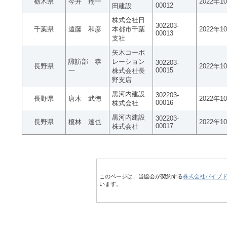
栃木県
今井 翔一
2022年1
00012
田建設
株式会社日
302203-
千葉県
遠藤 和彦
本都市千葉
2022年1
00013
支社
矢木コーポ
諏訪部 恭
レーション
302203-
長野県
2022年1
00015
一
株式会社長
野支店
黒河内建設
302203-
長野県
唐木 武徳
2022年1
00016
株式会社
黒河内建設
302203-
長野県
榎林 達也
2022年1
00017
株式会社
このページは、当協会が契約する
株式会社パイプ
います。