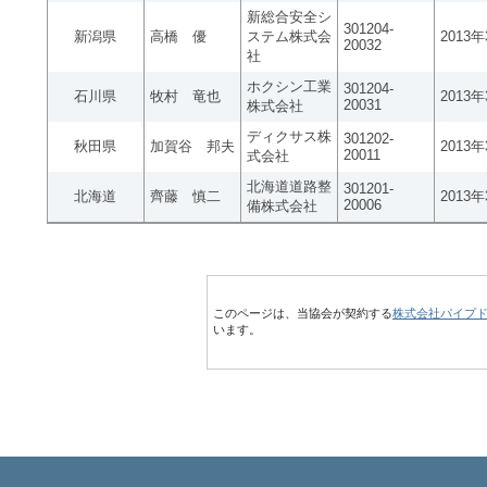
新総合安全シ
301204-
新潟県
高橋 優
ステム株式会
2013
20032
社
ホクシン工業
301204-
石川県
牧村 竜也
2013
20031
株式会社
ディクサス株
301202-
秋田県
加賀谷 邦夫
2013
20011
式会社
北海道道路整
301201-
北海道
齊藤 慎二
2013
20006
備株式会社
このページは、当協会が契約する
株式会社パイプ
います。