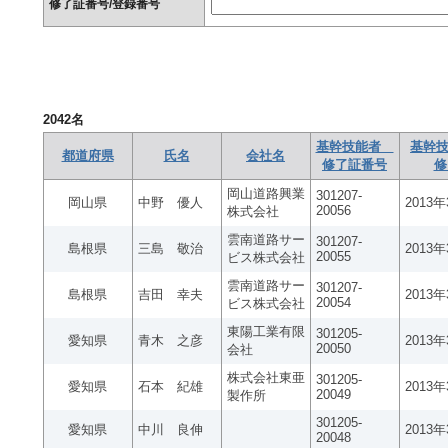
修了証番号/登録番号
2042
名
基幹技能者
基幹技
都道府県
氏名
会社名
修了証番号
修
岡山道路興業
301207-
岡山県
中野 優人
2013
20056
株式会社
雲南道路サー
301207-
島根県
三島 敬治
2013
20055
ビス株式会社
雲南道路サー
301207-
島根県
吉田 幸夫
2013
20054
ビス株式会社
東陽工業有限
301205-
愛知県
青木 之彦
2013
20050
会社
株式会社東亜
301205-
愛知県
石本 紀雄
2013
20049
製作所
301205-
愛知県
中川 良伸
2013
20048