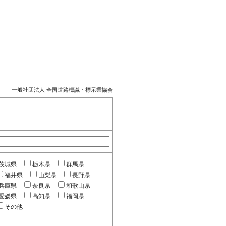
一般社団法人 全国道路標識・標示業協会
茨城県
栃木県
群馬県
福井県
山梨県
長野県
兵庫県
奈良県
和歌山県
愛媛県
高知県
福岡県
その他