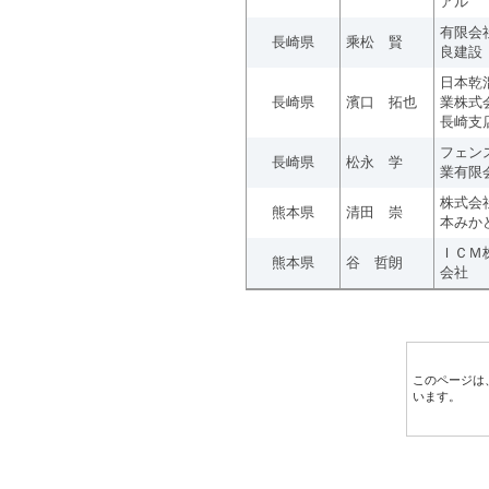
アル
有限会
長崎県
乘松 賢
良建設
日本乾
長崎県
濱口 拓也
業株式
長崎支
フェン
長崎県
松永 学
業有限
株式会
熊本県
清田 崇
本みか
ＩＣＭ
熊本県
谷 哲朗
会社
このページは
います。