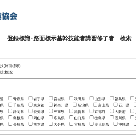
登録標識･路面標示基幹技能者講習修了者 検索
技(路面標示)
技(標識)
道
青森県
岩手県
宮城県
秋田県
山形県
福島県
県
千葉県
東京都
神奈川県
新潟県
富山県
石川県
県
静岡県
愛知県
三重県
滋賀県
京都府
大阪府
県
島根県
岡山県
広島県
山口県
徳島県
香川県
県
長崎県
熊本県
大分県
宮崎県
鹿児島県
沖縄県