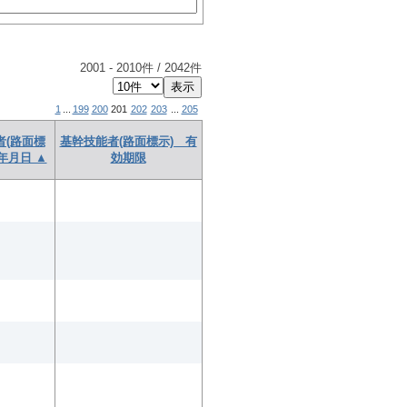
2001
-
2010
件 /
2042
件
1
...
199
200
201
202
203
...
205
者(路面標
基幹技能者(路面標示) 有
年月日 ▲
効期限