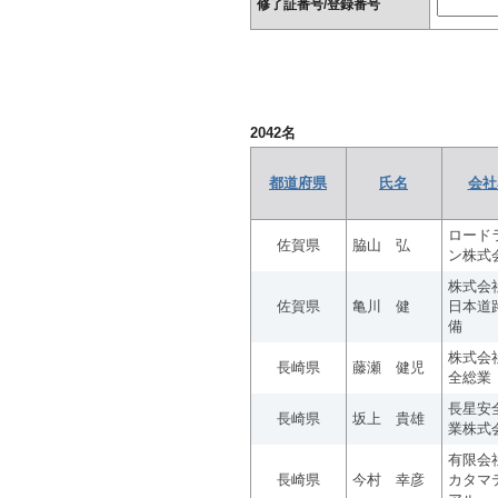
修了証番号/登録番号
2042
名
都道府県
氏名
会社
ロード
佐賀県
脇山 弘
ン株式
株式会
佐賀県
亀川 健
日本道
備
株式会
長崎県
藤瀬 健児
全総業
長星安
長崎県
坂上 貴雄
業株式
有限会
長崎県
今村 幸彦
カタマ