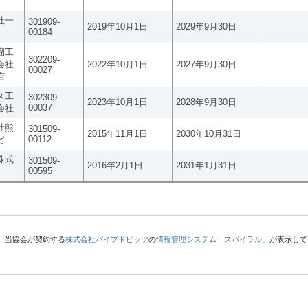
社一
301909-
2019年10月1日
2029年9月30日
00184
溜工
302209-
会社
2022年10月1日
2027年9月30日
00027
店
ス工
302309-
2023年10月1日
2028年9月30日
00037
会社
社熊
301509-
2015年11月1日
2030年10月31日
00112
ど
株式
301509-
2016年2月1日
2031年1月31日
00595
、当協会が契約する
株式会社パイプドビッツ
の
情報管理システム「スパイラル」
が表示して