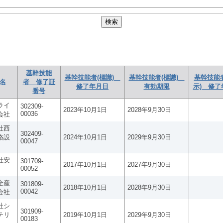
基幹技能
基幹技能者(標識)
基幹技能者(標識)
基幹技能
名
者 修了証
修了年月日
有効期限
示) 修了
番号
ライ
302309-
2023年10月1日
2028年9月30日
00036
会社
社西
302409-
路設
2024年10月1日
2029年9月30日
00047
社安
301709-
2017年10月1日
2027年9月30日
00052
全産
301809-
2018年10月1日
2028年9月30日
00042
会社
社シ
301909-
テリ
2019年10月1日
2029年9月30日
00183