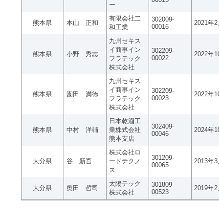
ー
有限会社二
302009-
熊本県
本山 正和
2021年
00016
和工業
九州セキス
イ商事イン
302209-
熊本県
小野 秀志
2022年
00022
フラテック
株式会社
九州セキス
イ商事イン
302209-
熊本県
園田 満徳
2022年
00023
フラテック
株式会社
日本乾溜工
302409-
熊本県
中村 洋輔
業株式会社
2024年
00046
熊本支店
株式会社ロ
301209-
大分県
谷 新吾
ードテクノ
2013年
00065
ス
太陽テック
301809-
大分県
奥田 哲司
2019年
00523
株式会社