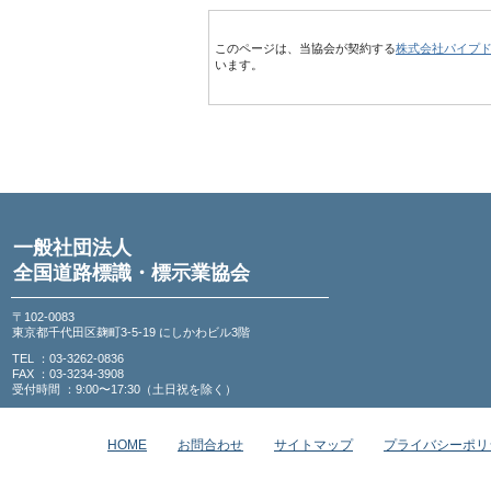
このページは、当協会が契約する
株式会社パイプ
います。
一般社団法人
全国道路標識・標示業協会
〒102-0083
東京都千代田区麹町3-5-19 にしかわビル3階
TEL ：03-3262-0836
FAX ：03-3234-3908
受付時間 ：9:00〜17:30（土日祝を除く）
HOME
お問合わせ
サイトマップ
プライバシーポリ