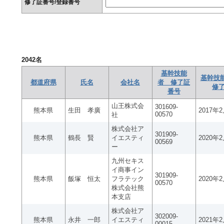
修了証番号/登録番号
2042
名
基幹技能
基幹技
都道府県
氏名
会社名
者 修了証
修
番号
山王株式会
301609-
熊本県
生田 孝廣
2017年
00570
社
株式会社ア
301909-
熊本県
鶴長 賢
イエスティ
2020年
00569
ー
九州セキス
イ商事イン
301909-
熊本県
飯塚 恒太
フラテック
2020年
00570
株式会社熊
本支店
株式会社ア
302009-
熊本県
永井 一郎
イエスティ
2021年
00015