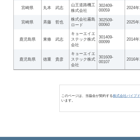
山王道路機工
302409-
宮崎県
丸本 武志
2024
00059
株式会社
株式会社霧島
302509-
宮崎県
斉藤 哲也
2025
00060
ロード
キョーエイエ
301409-
鹿児島県
東條 武志
ステック株式
2014
00099
会社
キョーエイエ
301609-
鹿児島県
徳重 貴彦
ステック株式
2016
00107
会社
このページは、当協会が契約する
株式会社パイプ
います。