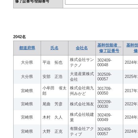
修了証番号/登録番号
2042
名
基幹技能者
基幹技
都道府県
氏名
会社名
修了証番号
修
株式会社サン
302409-
大分県
平迫 拓也
2024
00048
テクノ
大道産業株式
302509-
大分県
安部 正浩
2025
00057
会社
小牟田 省太
株式会社南九
301709-
宮崎県
2017
00050
郎
州みかど
302209-
宮崎県
尾曲 芳彦
株式会社旭友
2022
00030
株式会社暁建
302409-
宮崎県
木村 久人
2024
00049
業
有限会社アク
302409-
宮崎県
大野 正克
2024
00057
ティブ